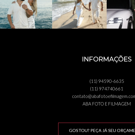
INFORMAÇÕES
(11) 94590-6635
(11) 974740661
contato@abafotoefilmagem.com
ABA FOTO E FILMAGEM
GOSTOU? PEÇA JÁ SEU ORÇAM